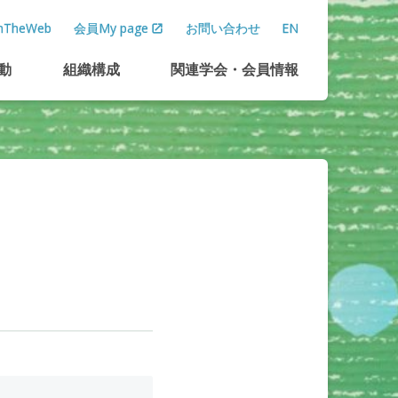
TheWeb
会員My page
お問い合わせ
EN
動
組織構成
関連学会
・
会員情報