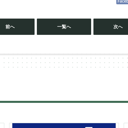
Face
投
稿
前へ
一覧へ
次へ
ナ
ビ
ゲ
ー
シ
ョ
ン