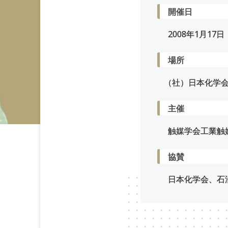
開催日
2008年
1
月
17
日
場所
（
社）日本化学会 
主催
触媒学会工業触
協賛
日本化学会、石