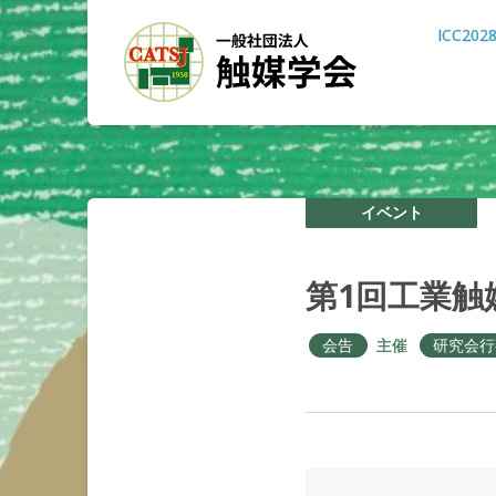
ICC202
イベント
第
1
回工業触
会告
主催
研究会行