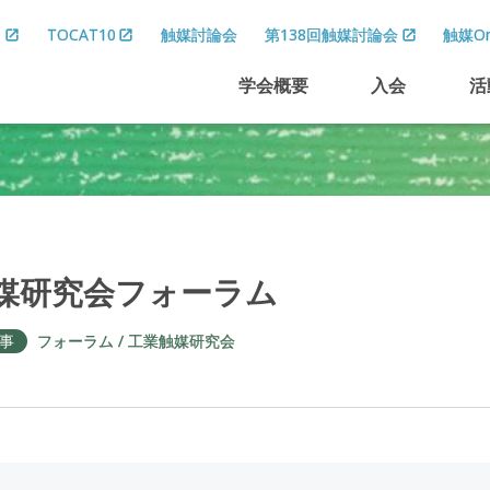
8
TOCAT10
触媒討論会
第138回触媒討論会
触媒On
学会概要
入会
活
媒研究会
フォーラム
事
フォーラム
工業触媒研究会