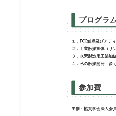
プログラ
１．FCC触媒及びアデ
２．工業触媒担体（サ
３．水素製造用工業触
４．私の触媒開発 多く
参加費
主催・協賛学会法人会員 