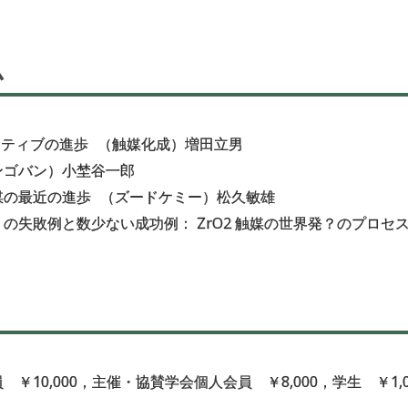
ム
ィティブの進歩
（触媒化成）増田立男
ンゴバン）小埜谷一郎
媒の最近の進歩
（ズードケミー）松久敏雄
の失敗例と数少ない成功例： ZrO2 触媒の世界発？のプロセ
￥10,000，主催・協賛学会個人会員 ￥8,000，学生 ￥1,0