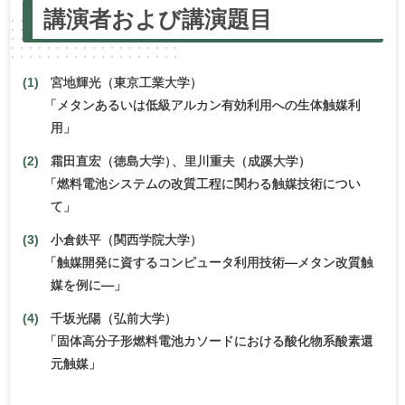
講演者および
講演題目
宮地輝光（東京工業大学）
「
メタンあるいは低級アルカン有効利用への生体触媒利
用」
霜田直宏（徳島大学
）
、里川重夫（成蹊大学）
「
燃料電池システムの改質工程に関わる触媒技術につい
て」
小倉鉄平（関西学院大学）
「
触媒開発に資するコンピュータ利用技術―メタン改質触
媒を例に―」
千坂光陽（弘前大学）
「
固体高分子形燃料電池カソードにおける酸化物系酸素還
元触媒」