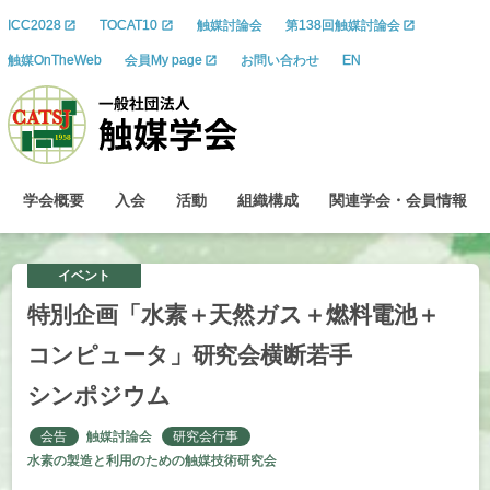
ICC2028
TOCAT10
触媒討論会
第138回触媒討論会
触媒OnTheWeb
会員My page
お問い合わせ
EN
学会概要
入会
活動
組織構成
関連学会
・
会員情報
イベント
特別企画
「水素
＋
天然
ガス
＋
燃料電池
＋
コンピュータ」
研究会横断若手
シンポジウム
会告
触媒討論会
研究会行事
水素の製造と利用のための触媒技術研究会