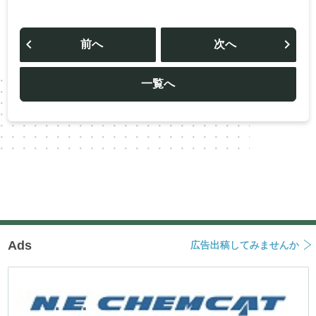
投
稿
前へ
次へ
ナ
ビ
ゲ
ー
一覧へ
シ
ョ
ン
Ads
広告出稿してみませんか