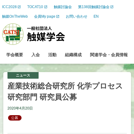
ICC2028
TOCAT10
触媒討論会
第138回触媒討論会
触媒OnTheWeb
会員My page
お問い合わせ
EN
学会概要
入会
活動
組織構成
関連学会
・
会員情報
ニュース
産業技術総合研究所
化学
プロセス
研究部門
研究員公募
2020年4月20日
公募