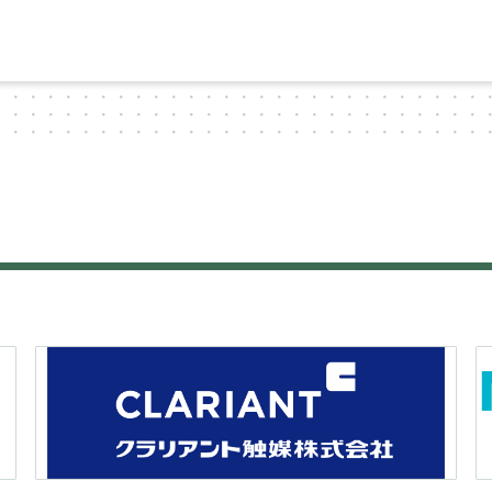
シ
ョ
ン