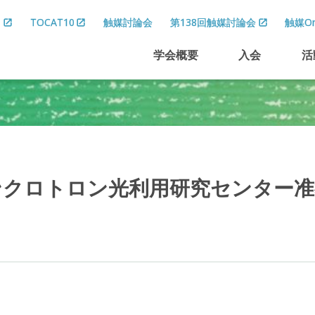
8
TOCAT10
触媒討論会
第138回触媒討論会
触媒On
学会概要
入会
活
ンクロトロン
光利用研究
センター
准