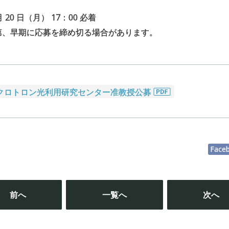
月 20 日（月） 17：00 必着
第、早期に応募を締め切る場合があります。
クロトロン光利用研究センター准教授公募
Face
投
稿
前へ
一覧へ
次へ
ナ
ビ
ゲ
ー