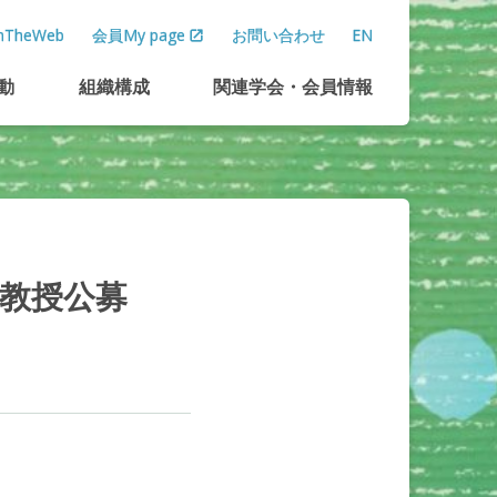
TheWeb
会員My page
お問い合わせ
EN
動
組織構成
関連学会
・
会員情報
教授公募