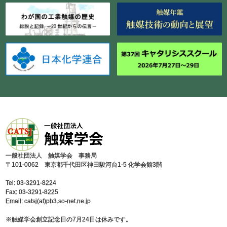
⼀般社団法⼈ 触媒学会 事務局
〒101-0062 東京都千代⽥区神⽥駿河台1-5 化学会館3階
Tel: 03-3291-8224
Fax: 03-3291-8225
Email: catsj(at)pb3.so-net.ne.jp
※触媒学会創⽴記念⽇の7⽉24⽇は休みです。