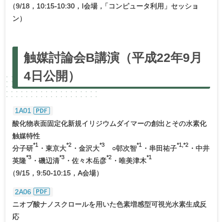
（
9/18，10:15-10:30，I会場
，
「コンピュータ利用」セッショ
ン）
触媒討論会
B
講演
（平成
22年
9月
4日公開）
1A01
酸化物表面固定化新規イリジウムダイマーの創出とその水素化
触媒特性
*1
*2
*3
*1
*1,*2
分子研
・東京大
・金沢大
○邨次智
・串田祐子
・中井
*3
*3
*2
*1
英隆
・磯辺清
・佐々木岳彦
・唯美津木
（
9/15，9:50-10:15，A会場）
2A06
ニオブ酸ナノスクロールを用いた色素増感型可視光水素生成反
応