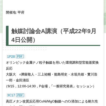
開催地: 甲府
触媒討論会
A
講演
（平成
22年
9月
4日公開）
1P28
オリンピック金属ナノ粒子触媒を用いた環境調和型官能基変換
反応
大阪大 ○満留敬人・三上祐輔・能島明史・水垣共雄・實川浩
一郎・金田清臣
（
9/15，12:00-14:30，P会場
，
「一般研究発表」セッション）
3C17
高圧メタン改質反応用CoNi/MgO触媒へのCr添加による耐久性