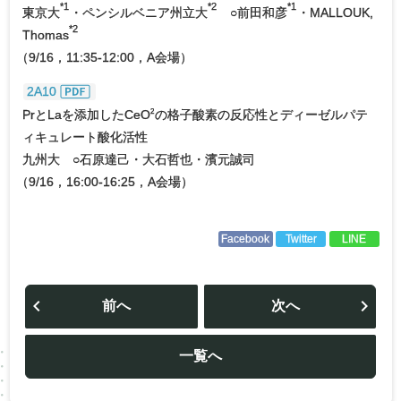
*1
*2
*1
東京大
・ペンシルベニア州立大
○前田和彦
・MALLOUK,
*2
Thomas
（
9/16，11:35-12:00，A会場）
2A10
PrとLaを添加したCeO
の格子酸素の反応性とディーゼルパテ
2
ィキュレート酸化活性
九州大 ○石原達己・大石哲也・濱元誠司
（
9/16，16:00-16:25，A会場）
Facebook
Twitter
LINE
投
稿
前へ
次へ
ナ
ビ
ゲ
ー
一覧へ
シ
ョ
ン