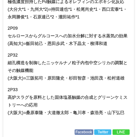
極低濃度担持したPd触媒によるオレフィンのエポキシ化反応
(大分大*1・九州大*2)○持田達也*1・松尾尚史*1・西口宏泰*1・
永岡勝俊*1・石原達己*2・瀧田祐作*1
2P09
セルロースからグルコースへの加水分解に対する水蒸気の効果
(高知大)○飯田祐己・恩田歩武・木下晶太・柳澤和道
2P32
細孔構造を制御したニッケルナノ粒子内包中空シリカの調製と
その触媒機能
(大阪大)○三阪拓司・原田隆史・杉田智彦・池田茂・松村道雄
2P33
高炉スラグを原料とした固体塩基触媒の合成とグリーンケミス
トリーへの応用
(大阪大)○桑原泰隆・大道徹太郎・亀川孝・森浩亮・山下弘巳
Facebook
Twitter
LINE