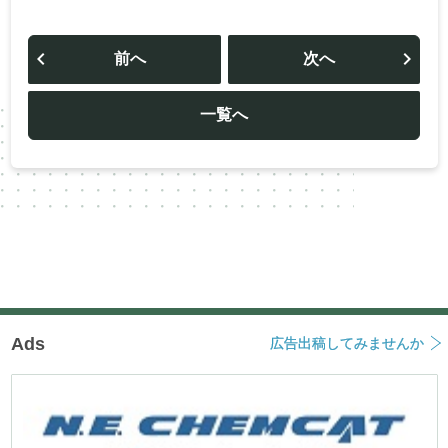
投
稿
前へ
次へ
ナ
ビ
ゲ
ー
一覧へ
シ
ョ
ン
Ads
広告出稿してみませんか