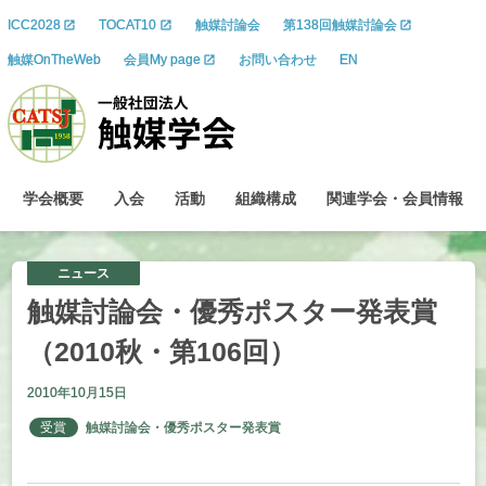
ICC2028
TOCAT10
触媒討論会
第138回触媒討論会
触媒OnTheWeb
会員My page
お問い合わせ
EN
学会概要
入会
活動
組織構成
関連学会
・
会員情報
ニュース
触媒討論会
・
優秀
ポスター
発表賞
（2010
秋
・
第
106
回）
2010年10月15日
受賞
触媒討論会・優秀ポスター発表賞