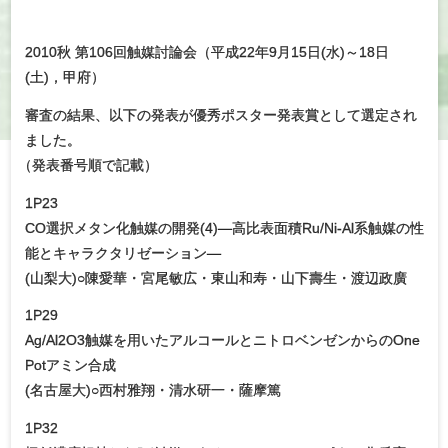
2010秋 第106回触媒討論会（平成22年9月15日(水)～18日
(土)，甲府）
審査の結果、以下の発表が優秀ポスター発表賞として選定され
ました。
（
発表番号順で記載）
1P23
CO選択メタン化触媒の開発(4)―高比表面積Ru/Ni-Al系触媒の性
能とキャラクタリゼーション―
(山梨大)○陳愛華・宮尾敏広・東山和寿・山下壽生・渡辺政廣
1P29
Ag/Al2O3触媒を用いたアルコールとニトロベンゼンからのOne
Potアミン合成
(名古屋大)○西村雅翔・清水研一・薩摩篤
1P32