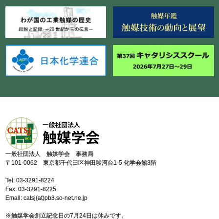
⼀般社団法⼈ 触媒学会 事務局
〒101-0062 東京都千代⽥区神⽥駿河台1-5 化学会館3階
Tel: 03-3291-8224
Fax: 03-3291-8225
Email: catsj(at)pb3.so-net.ne.jp
※触媒学会創⽴記念⽇の7⽉24⽇は休みです。