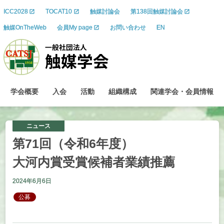
ICC2028
TOCAT10
触媒討論会
第138回触媒討論会
触媒OnTheWeb
会員My page
お問い合わせ
EN
学会概要
入会
活動
組織構成
関連学会
・
会員情報
ニュース
第
71
回
（令和
6
年度）
大河内賞受賞候補者業績推薦
2024年6月6日
公募