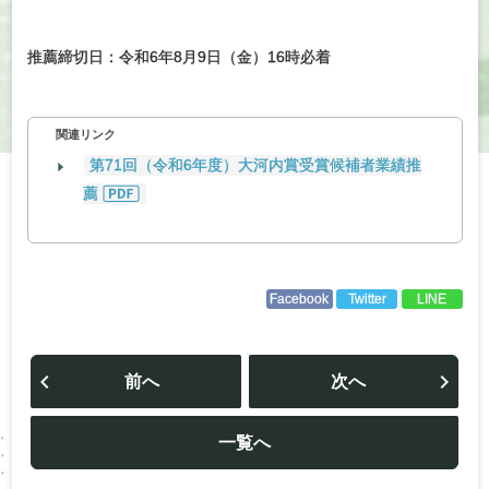
推薦締切日：令和6年8月9日（金）16時必着
関連リンク
第71回（令和6年度）大河内賞受賞候補者業績推
薦
Facebook
Twitter
LINE
投
稿
前へ
次へ
ナ
ビ
ゲ
ー
一覧へ
シ
ョ
ン