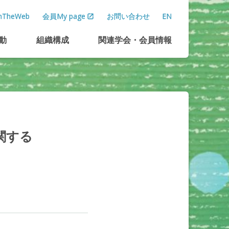
TheWeb
会員My page
お問い合わせ
EN
動
組織構成
関連学会
・
会員情報
関する