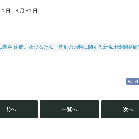
 1 日～8 月 31 日
工業会 油脂、及び石けん・洗剤の原料に関する新規用途開発
Face
投
稿
前へ
一覧へ
次へ
ナ
ビ
ゲ
ー
シ
ョ