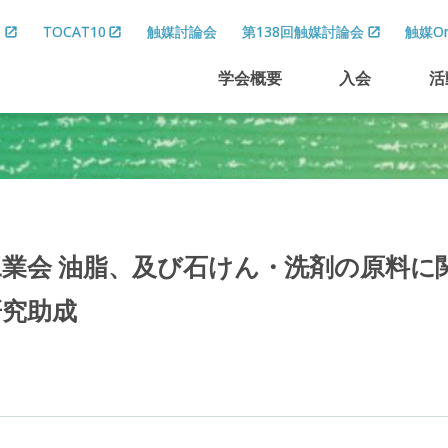
8
TOCAT10
触媒討論会
第138回触媒討論会
触媒On
学会概要
入会
活
工業会
油脂、
及び
石けん
・
洗剤の
原料に
研究助成