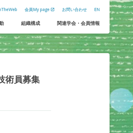
TheWeb
会員My page
お問い合わせ
EN
動
組織構成
関連学会
・
会員情報
技術員募集