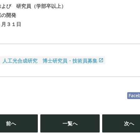
および 研究員（学部卒以上）
媒の開発
３月３１日
 人工光合成研究 博士研究員・技術員募集
Face
投
稿
前へ
一覧へ
次へ
ナ
ビ
ゲ