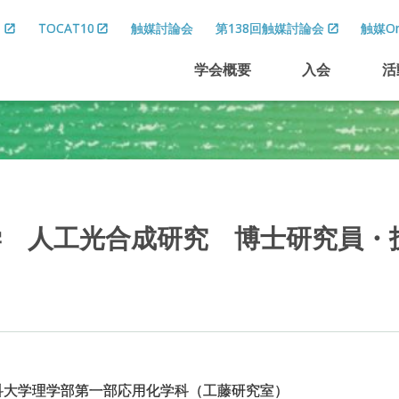
8
TOCAT10
触媒討論会
第138回触媒討論会
触媒On
学会概要
入会
活
学
人工光合成研究
博士研究員
・
科大学理学部第一部応用化学科（工藤研究室）