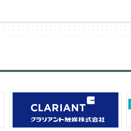
ー
シ
ョ
ン