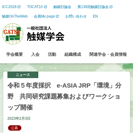
ICC2028
TOCAT10
触媒討論会
第138回触媒討論会
触媒OnTheWeb
会員My page
お問い合わせ
EN
学会概要
入会
活動
組織構成
関連学会
・
会員情報
ニュース
令和
５
年度採択
e-ASIA JRP
「環境」
分
野
共同研究課題募集および
ワークショ
ップ
開催
2023年2月3日
公募