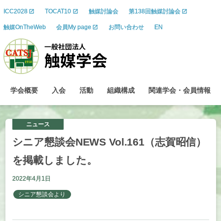
ICC2028
TOCAT10
触媒討論会
第138回触媒討論会
触媒OnTheWeb
会員My page
お問い合わせ
EN
学会概要
入会
活動
組織構成
関連学会
・
会員情報
ニュース
シニア
懇談会
NEWS Vol.161
（志賀昭信）
を
掲載しました。
2022年4月1日
シニア懇談会より