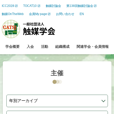
ICC2028
TOCAT10
触媒討論会
第138回触媒討論会
触媒OnTheWeb
会員My page
お問い合わせ
EN
学会概要
入会
活動
組織構成
関連学会
・
会員情報
主催