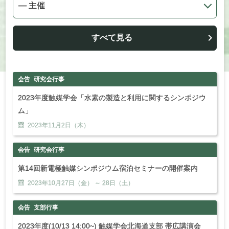
すべて見る
会告
研究会行事
2023年度触媒学会「水素の製造と利用に関するシンポジウ
ム」
2023年
11
月
2
日（木）
会告
研究会行事
第14回新電極触媒シンポジウム宿泊セミナーの開催案内
2023年
10
月
27
日（金） ～
28
日（土）
会告
支部行事
2023年度(10/13 14:00~) 触媒学会北海道支部 帯広講演会