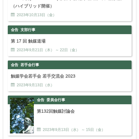
（ハイブリッド開催）
2023年
10
月
13
日（金）
会告
支部行事
第 17 回 触媒道場
2023年
9
月
21
日（木） ～
22
日（金）
会告
若手会行事
触媒学会若手会 若手交流会 2023
2023年
9
月
13
日（水）
会告
委員会行事
第132回触媒討論会
2023年
9
月
13
日（水） ～
15
日（金）