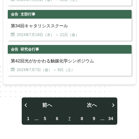
会告
支部行事
第34回キャタリシススクール
2023年
7
月
19
日（水） ～
21
日（金）
会告
研究会行事
第42回光がかかわる触媒化学シンポジウム
2023年
7
月
7
日（金） ～
8
日（土）
前へ
次へ
投
稿
1
…
5
6
7
8
9
…
34
ナ
ビ
ゲ
ー
シ