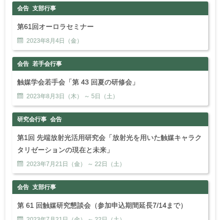
会告
支部行事
第61回オーロラセミナー
2023年
8
月
4
日（金）
会告
若手会行事
触媒学会若手会「第 43 回夏の研修会」
2023年
8
月
3
日（木） ～
5
日（土）
研究会行事
会告
第1回 先端放射光活用研究会「放射光を用いた触媒キャラク
タリゼーションの現在と未来」
2023年
7
月
21
日（金） ～
22
日（土）
会告
支部行事
第 61 回触媒研究懇談会（参加申込期間延長7/14まで）
2023年
7
月
21
日（金） ～
22
日（土）