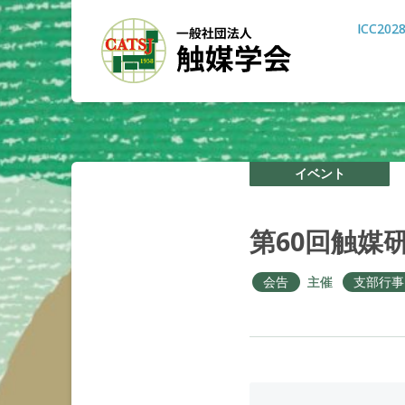
ICC202
イベント
第
60
回触媒
会告
主催
支部行事