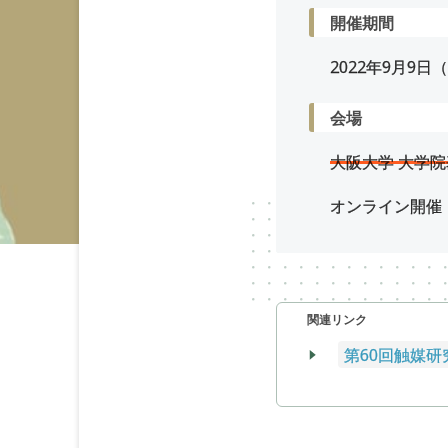
開催期間
2022年
9
月
9
日（
会場
大阪大学 大学
オンライン開催（
関連リンク
第60回触媒研