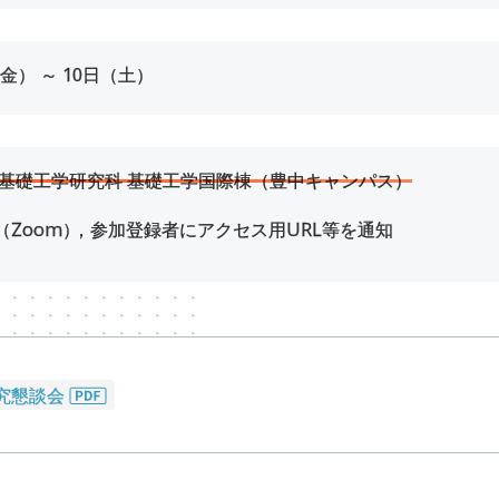
金） ～
10
日（土）
院基礎工学研究科 基礎工学国際棟（豊中キャンパス）
Zoom
）
，参加登録者にアクセス用URL等を通知
究懇談会