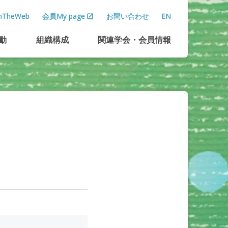
TheWeb
会員My page
お問い合わせ
EN
動
組織構成
関連学会
・
会員情報