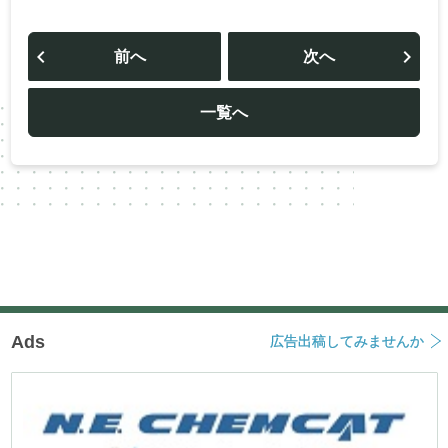
投
稿
前へ
次へ
ナ
ビ
ゲ
ー
一覧へ
シ
ョ
ン
Ads
広告出稿してみませんか