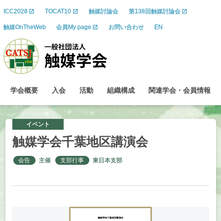
ICC2028
TOCAT10
触媒討論会
第138回触媒討論会
触媒OnTheWeb
会員My page
お問い合わせ
EN
学会概要
入会
活動
組織構成
関連学会
・
会員情報
イベント
触媒学会千葉地区講演会
会告
主催
支部行事
東日本支部