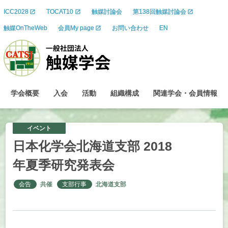
ICC2028
TOCAT10
触媒討論会
第138回触媒討論会
触媒OnTheWeb
会員My page
お問い合わせ
EN
学会概要
入会
活動
組織構成
関連学会
・
会員情報
イベント
日本化学会北海道支部
2018
年夏季研究発表会
会告
共催
支部行事
北海道支部