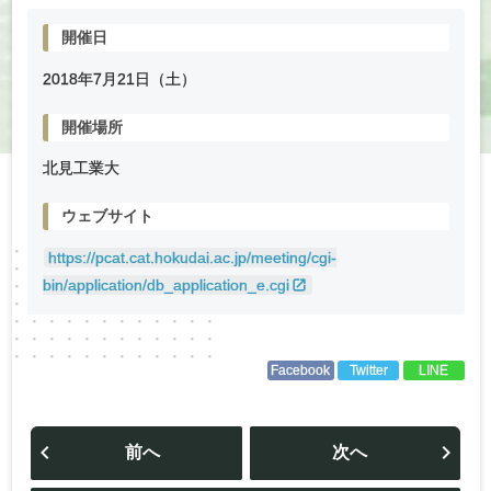
開催日
2018年
7
月
21
日（土）
開催場所
北見工業大
ウェブサイト
https://pcat.cat.hokudai.ac.jp/meeting/cgi-
bin/application/db_application_e.cgi
Facebook
Twitter
LINE
投
稿
前へ
次へ
ナ
ビ