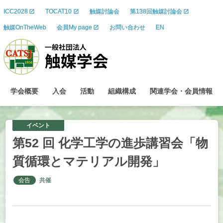
ICC2028
TOCAT10
触媒討論会
第138回触媒討論会
触媒OnTheWeb
会員My page
お問い合わせ
EN
学会概要
入会
活動
組織構成
関連学会
・
会員情報
イベント
第
52
回
化学工学の
進歩講習会
「物
質循環と
マテリアル
開発」
会告
共催