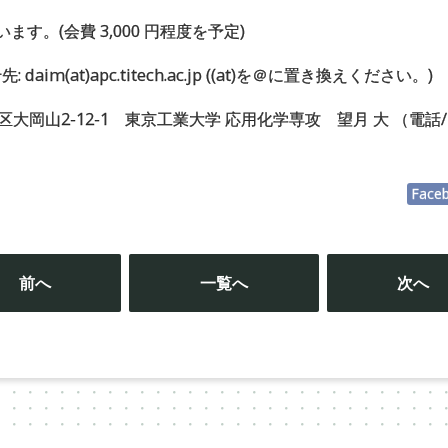
ます。(会費 3,000 円程度を予定)
daim(at)apc.titech.ac.jp ((at)を＠に置き換えください。)
黒区大岡山2-12-1 東京工業大学 応用化学専攻 望月 大 （電話/Fax:
Face
投
稿
前へ
一覧へ
次へ
ナ
ビ
ゲ
ー
シ
ョ
ン