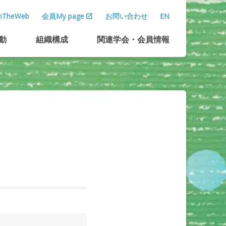
TheWeb
会員My page
お問い合わせ
EN
動
組織構成
関連学会
・
会員情報