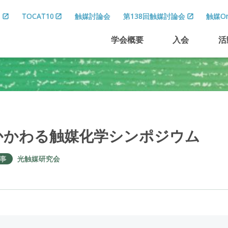
8
TOCAT10
触媒討論会
第138回触媒討論会
触媒On
学会概要
入会
活
かかわる
触媒化学
シンポジウム
事
光触媒研究会