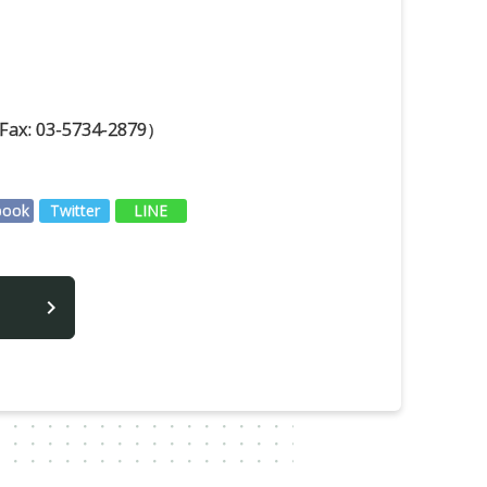
 03-5734-2879）
book
Twitter
LINE