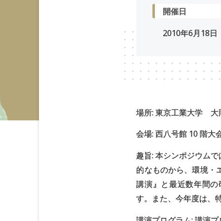
開催日
2010年
6
月
18
日
場所: 東京工業大学 
会場: 西八号館 10 階
趣旨: 本シンポジウム
的なものから、環境・
講演』と最近数年間の
す。また、今年度は、
講演プログラム: 講演プ