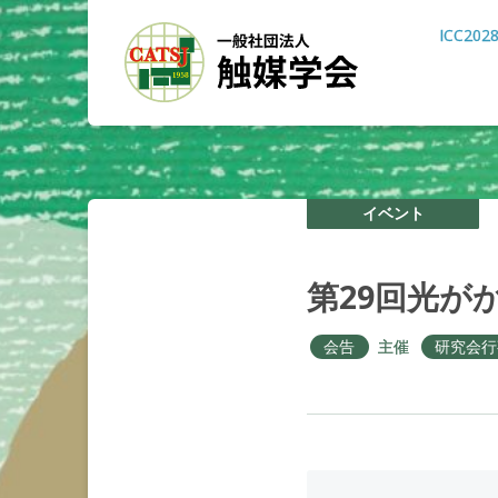
ICC202
イベント
第
29
回光が
会告
主催
研究会行