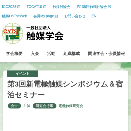
ICC2028
TOCAT10
触媒討論会
第138回触媒討論会
触媒OnTheWeb
会員My page
お問い合わせ
EN
学会概要
入会
活動
組織構成
関連学会
・
会員情報
イベント
第
3
回新電極触媒
シンポジウム
＆
宿
泊
セミナー
会告
主催
研究会行事
電極触媒研究会