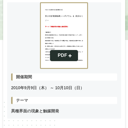
開催期間
2010年
9
月
9
日（木） ～
10
月
10
日（日）
テーマ
異種界面の現象と触媒開発