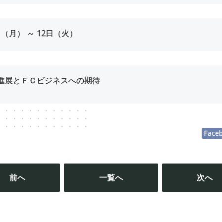
日（月） ～
12
日（火）
進展とＦＣビジネスへの期待
Face
投
稿
前へ
一覧へ
次へ
ナ
ビ
ゲ
ー
シ