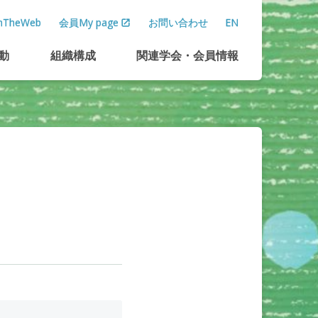
TheWeb
会員My page
お問い合わせ
EN
動
組織構成
関連学会
・
会員情報