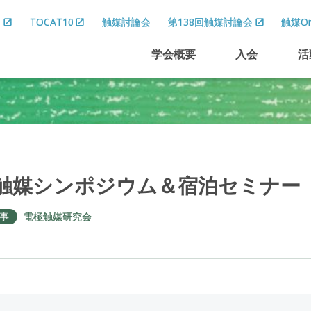
8
TOCAT10
触媒討論会
第138回触媒討論会
触媒On
学会概要
入会
活
触媒
シンポジウム
＆
宿泊
セミナー
事
電極触媒研究会