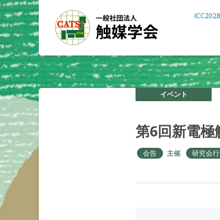
ICC202
イベント
第
6
回新電極
会告
主催
研究会行