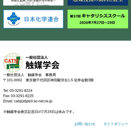
⼀般社団法⼈ 触媒学会 事務局
〒101-0062 東京都千代⽥区神⽥駿河台1-5 化学会館3階
Tel: 03-3291-8224
Fax: 03-3291-8225
Email: catsj(at)pb3.so-net.ne.jp
※触媒学会創⽴記念⽇の7⽉24⽇は休みです。
お問い合わせ
サイトポリシー