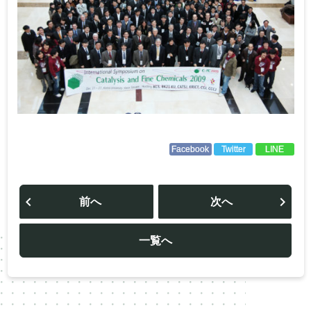
Facebook
Twitter
LINE
投
稿
前へ
次へ
ナ
ビ
ゲ
ー
一覧へ
シ
ョ
ン