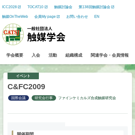
ICC2028
TOCAT10
触媒討論会
第138回触媒討論会
触媒OnTheWeb
会員My page
お問い合わせ
EN
学会概要
入会
活動
組織構成
関連学会
・
会員情報
イベント
C&FC2009
国際会議
研究会行事
ファインケミカルズ合成触媒研究会
開催期間