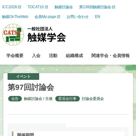
ICC2028
TOCAT10
触媒討論会
第138回触媒討論会
触媒OnTheWeb
会員My page
お問い合わせ
EN
学会概要
入会
活動
組織構成
関連学会
・
会員情報
イベント
第
97
回討論会
会告
触媒討論会
主催
委員会行事
討論会委員会
開催期間