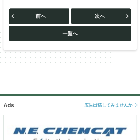
投
稿
前へ
次へ
ナ
ビ
ゲ
ー
一覧へ
シ
ョ
ン
Ads
広告出稿してみませんか