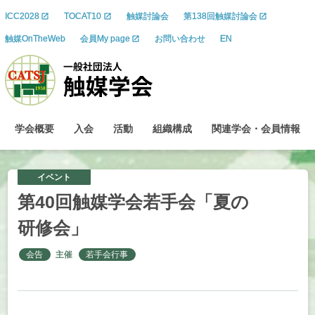
ICC2028
TOCAT10
触媒討論会
第138回触媒討論会
触媒OnTheWeb
会員My page
お問い合わせ
EN
学会概要
入会
活動
組織構成
関連学会
・
会員情報
イベント
第
40
回触媒学会若手会
「夏の
研修会」
会告
主催
若手会行事