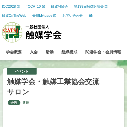
ICC2028
TOCAT10
触媒討論会
第138回触媒討論会
触媒OnTheWeb
会員My page
お問い合わせ
EN
学会概要
入会
活動
組織構成
関連学会
・
会員情報
イベント
触媒学会
・
触媒工業協会交流
サロン
会告
共催