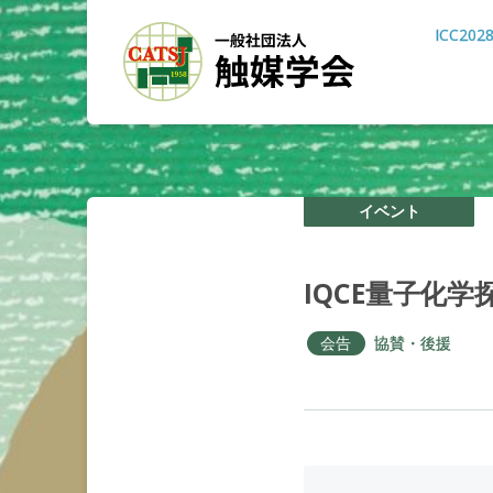
ICC202
イベント
IQCE
量子化学
会告
協賛・後援