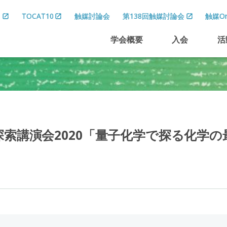
8
TOCAT10
触媒討論会
第138回触媒討論会
触媒On
学会概要
入会
活
探索講演会
2020
「量子化学で
探る
化学の