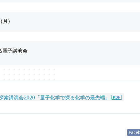
（月）
る電子講演会
学探索講演会2020「量子化学で探る化学の最先端」
Face