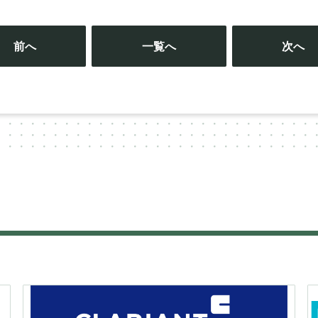
投
稿
前へ
一覧へ
次へ
ナ
ビ
ゲ
ー
シ
ョ
ン