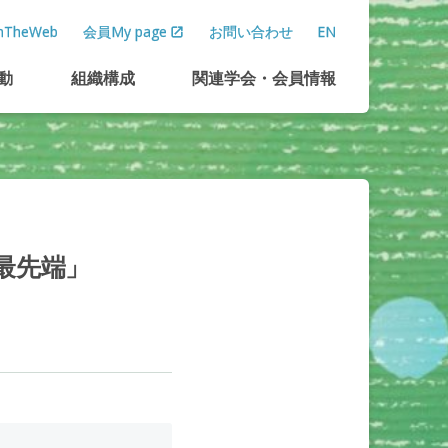
TheWeb
会員My page
お問い合わせ
EN
動
組織構成
関連学会
・
会員情報
最先端」