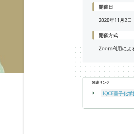
開催日
2020年
11
月
2
日
開催方式
Zoom利用によ
関連リンク
IQCE量子化