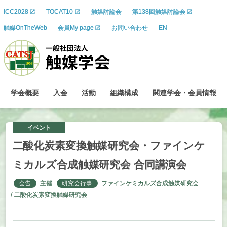
ICC2028
TOCAT10
触媒討論会
第138回触媒討論会
触媒OnTheWeb
会員My page
お問い合わせ
EN
学会概要
入会
活動
組織構成
関連学会
・
会員情報
イベント
二酸化炭素変換触媒研究会
・
ファインケ
ミカルズ
合成触媒研究会
合同講演会
会告
主催
研究会行事
ファインケミカルズ合成触媒研究会
二酸化炭素変換触媒研究会