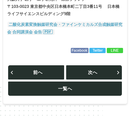
〒103-0023 東京都中央区日本橋本町二丁目3番11号 日本橋
ライフサイエンスビルディング9階
二酸化炭素変換触媒研究会・ファインケミカルズ合成触媒研究
会 合同講演会 会告
Facebook
Twitter
LINE
投
稿
前へ
次へ
ナ
ビ
ゲ
ー
一覧へ
シ
ョ
ン