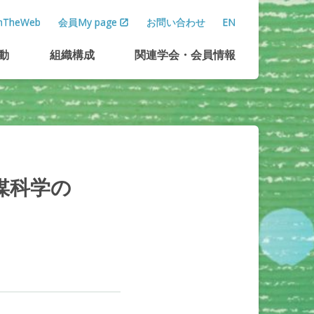
TheWeb
会員My page
お問い合わせ
EN
動
組織構成
関連学会
・
会員情報
媒科学の