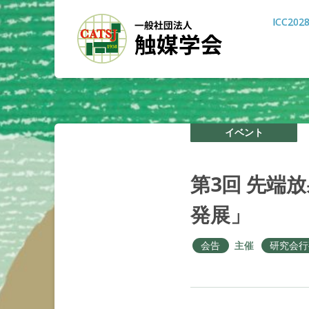
ICC202
イベント
第
3
回
先端放
発展」
会告
主催
研究会行