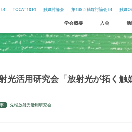
8
TOCAT10
触媒討論会
第138回触媒討論会
触媒On
学会概要
入会
活
射光活用研究会
「放射光が
拓く
触
事
先端放射光活用研究会