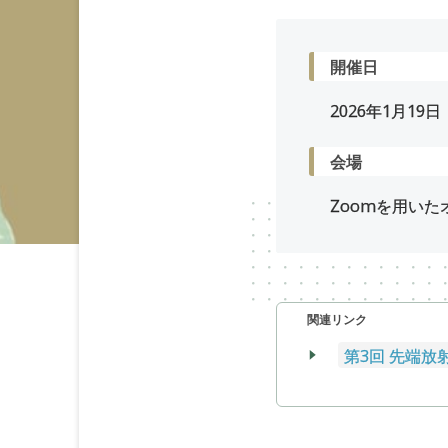
開催日
2026年
1
月
19
日
会場
Zoomを用い
関連リンク
第3回 先端