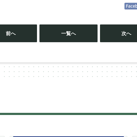
Face
投
稿
前へ
一覧へ
次へ
ナ
ビ
ゲ
ー
シ
ョ
ン