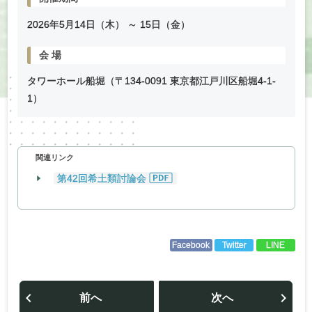
2026年
5
月
14
日（木） ～
15
日（金）
会
場
タワーホール船堀（〒134-0091 東京都江戸川区船堀4-1-
1）
関連リンク
第42回希土類討論会
Facebook
Twitter
LINE
投
稿
前へ
次へ
ナ