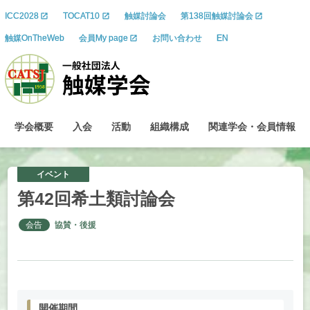
ICC2028
TOCAT10
触媒討論会
第138回触媒討論会
触媒OnTheWeb
会員My page
お問い合わせ
EN
学会概要
入会
活動
組織構成
関連学会
・
会員情報
イベント
第
42
回希土類討論会
会告
協賛・後援
開催期間