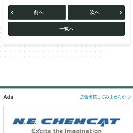
投
稿
前へ
次へ
ナ
ビ
ゲ
ー
一覧へ
シ
ョ
ン
Ads
広告出稿してみませんか