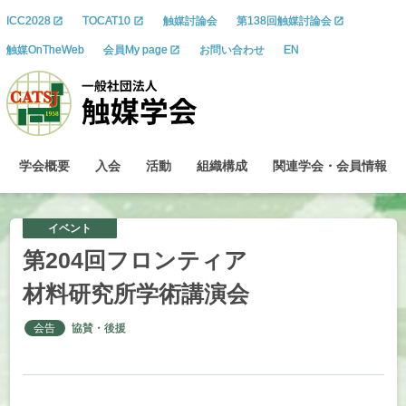
ICC2028
TOCAT10
触媒討論会
第138回触媒討論会
触媒OnTheWeb
会員My page
お問い合わせ
EN
学会概要
入会
活動
組織構成
関連学会
・
会員情報
イベント
第
204
回
フロンティア
材料研究所学術講演会
会告
協賛・後援