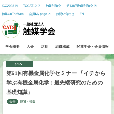
ICC2028
TOCAT10
触媒討論会
第138回触媒討論会
触媒OnTheWeb
会員My page
お問い合わせ
EN
学会概要
入会
活動
組織構成
関連学会
・
会員情報
イベント
第
51
回有機金属化学
セミナー
「イチ
から
学ぶ
有機金属化学：
最先端研究のための
基礎知識」
会告
協賛・後援