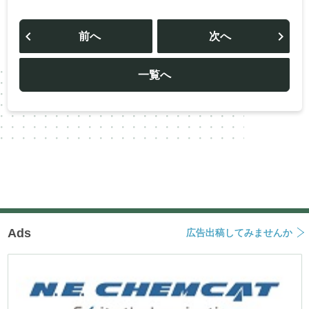
投
稿
前へ
次へ
ナ
ビ
ゲ
ー
一覧へ
シ
ョ
ン
Ads
広告出稿してみませんか