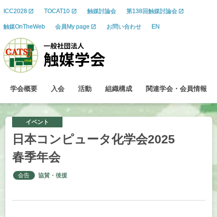
ICC2028
TOCAT10
触媒討論会
第138回触媒討論会
触媒OnTheWeb
会員My page
お問い合わせ
EN
学会概要
入会
活動
組織構成
関連学会
・
会員情報
イベント
日本
コンピュータ
化学会
2025
春季年会
会告
協賛・後援