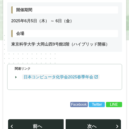
開催期間
2025年
6
月
5
日（木） ～
6
日（金）
会場
東京科学大学 大岡山西9号館2階（ハイブリッド開催）
関連リンク
日本コンピュータ化学会2025春季年会
Facebook
Twitter
LINE
投
稿
前へ
次へ