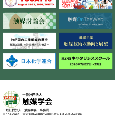
⼀般社団法⼈ 触媒学会 事務局
〒101-0062 東京都千代⽥区神⽥駿河台1-5 化学会館3階