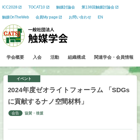
ICC2028
TOCAT10
触媒討論会
第138回触媒討論会
触媒OnTheWeb
会員My page
お問い合わせ
EN
学会概要
入会
活動
組織構成
関連学会
・
会員情報
イベント
2024
年度
ゼオライトフォーラム
「SDGs
に
貢献する
ナノ
空間材料」
会告
協賛・後援