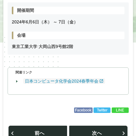
開催期間
2024年
6
月
6
日（木） ～
7
日（金）
会場
東京工業大学 大岡山西9号館2階
関連リンク
日本コンピュータ化学会2024春季年会
Facebook
Twitter
LINE
投
稿
前へ
次へ