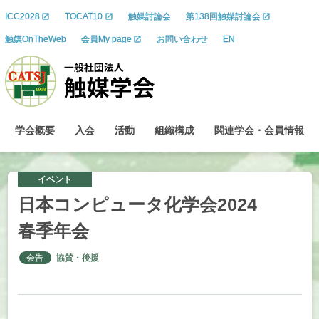
ICC2028
TOCAT10
触媒討論会
第138回触媒討論会
触媒OnTheWeb
会員My page
お問い合わせ
EN
学会概要
入会
活動
組織構成
関連学会
・
会員情報
イベント
日本
コンピュータ
化学会
2024
春季年会
会告
協賛・後援