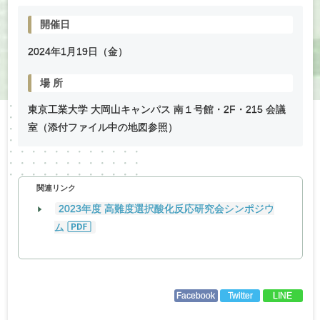
開催日
2024年
1
月
19
日（金）
場
所
東京工業大学 大岡山キャンパス 南１号館・2F・215 会議
室（添付ファイル中の地図参照）
関連リンク
2023年度 高難度選択酸化反応研究会シンポジウ
ム
Facebook
Twitter
LINE