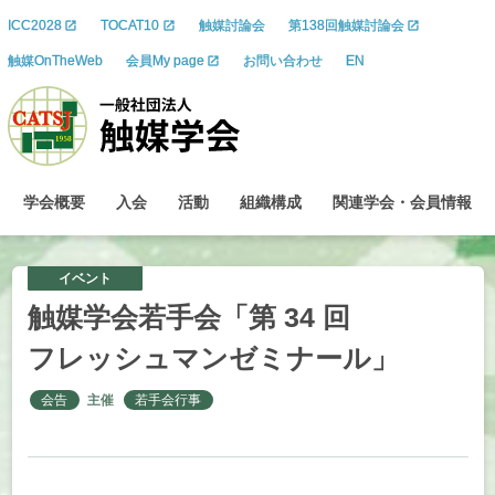
ICC2028
TOCAT10
触媒討論会
第138回触媒討論会
触媒OnTheWeb
会員My page
お問い合わせ
EN
学会概要
入会
活動
組織構成
関連学会
・
会員情報
イベント
触媒学会若手会
「第
34
回
フレッシュマンゼミナール」
会告
主催
若手会行事