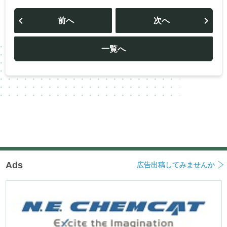
投
稿
前へ
次へ
ナ
ビ
ゲ
ー
一覧へ
シ
ョ
ン
Ads
広告出稿してみませんか