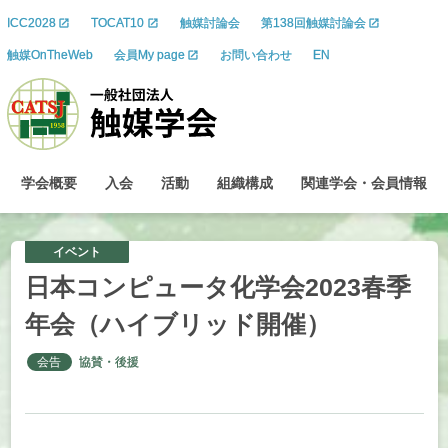
ICC2028
TOCAT10
触媒討論会
第138回触媒討論会
触媒OnTheWeb
会員My page
お問い合わせ
EN
学会概要
入会
活動
組織構成
関連学会
・
会員情報
イベント
日本
コンピュータ
化学会
2023
春季
年会
（ハイブリッド
開催）
会告
協賛・後援