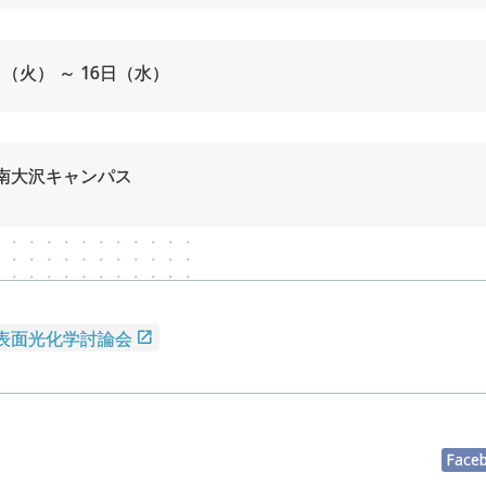
日（火） ～
16
日（水）
南大沢キャンパス
・表面光化学討論会
Face