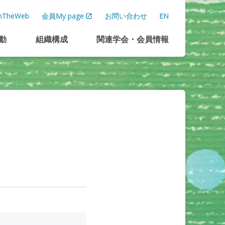
TheWeb
会員My page
お問い合わせ
EN
動
組織構成
関連学会
・
会員情報