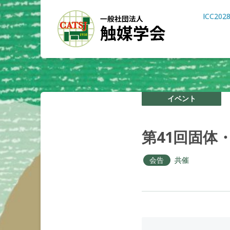
ICC202
イベント
第
41
回固体
会告
共催