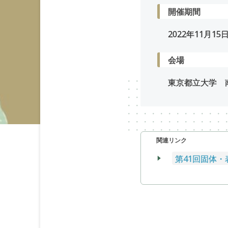
開催期間
2022年
11
月
15
会場
東京都立大学 
関連リンク
第41回固体