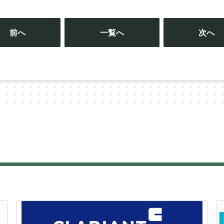
投
稿
前へ
一覧へ
次へ
ナ
ビ
ゲ
ー
シ
ョ
ン