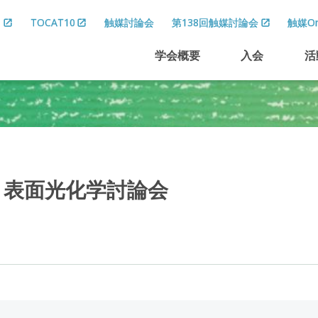
8
TOCAT10
触媒討論会
第138回触媒討論会
触媒On
学会概要
入会
活
・
表面光化学討論会