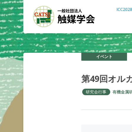
ICC202
イベント
第
49
回
オル
研究会行事
有機金属