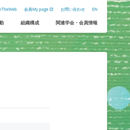
TheWeb
会員My page
お問い合わせ
EN
動
組織構成
関連学会
・
会員情報