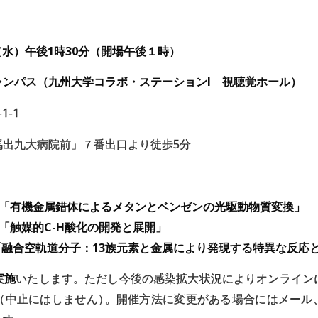
日（水）午後1時30分（開場午後１時）
ャンパス（九州大学コラボ・ステーションI 視聴覚ホール）
1-1
馬出九大病院前」７番出口より徒歩5分
「有機金属錯体によるメタンとベンゼンの光駆動物質変換」
「触媒的C-H酸化の開発と展開」
「融合空軌道分子：13族元素と金属により発現する特異な反応
実施
いたします。ただし今後の感染拡大状況によりオンライン
（中止にはしません
）
。開催方法に変更がある場合にはメール