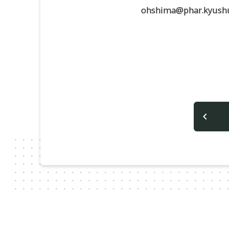
ohshima@phar.kyushu