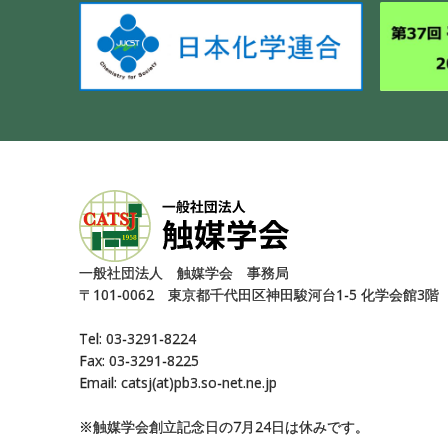
⼀般社団法⼈ 触媒学会 事務局
〒101-0062 東京都千代⽥区神⽥駿河台1-5 化学会館3階
Tel: 03-3291-8224
Fax: 03-3291-8225
Email: catsj(at)pb3.so-net.ne.jp
※触媒学会創⽴記念⽇の7⽉24⽇は休みです。