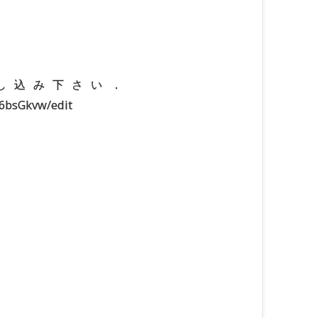
お申し込み下さい．
6bsGkvw/edit