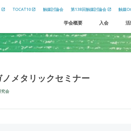
8
TOCAT10
触媒討論会
第138回触媒討論会
触媒On
学会概要
入会
活
ガノメタリックセミナー
研究会