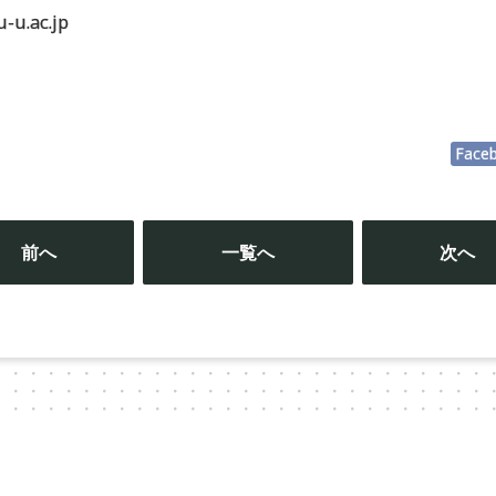
-u.ac.jp
Face
投
稿
前へ
一覧へ
次へ
ナ
ビ
ゲ
ー
シ
ョ
ン