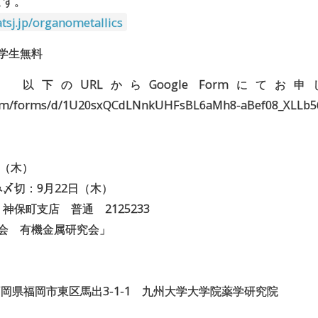
ます。
atsj.jp/organometallics
，学生無料
以下のURLからGoogle Formにて
.com/forms/d/1U20sxQCdLNnkUHFsBL6aMh8-aBef08_XLLb5
日（木）
〆切：9月22日（木）
保町支店 普通 2125233
会 有機金属研究会」
4 福岡県福岡市東区馬出3-1-1 九州大学大学院薬学研究院