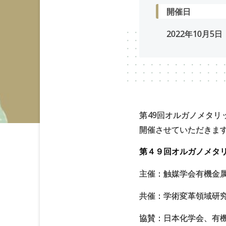
開催日
2022年
10
月
5
日
第49回オルガノメタ
開催させていただきま
第４９回オルガノメタ
主催：触媒学会有機金
共催：学術変革領域研
協賛：日本化学会、有