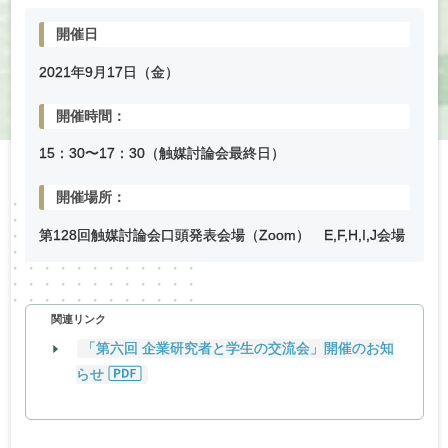
開催日
2021年
9
月
17
日（金）
開催時間：
15：30〜17：30（触媒討論会最終日）
開催場所：
第128回触媒討論会口頭発表会場（Zoom） E,F,H,I,J会場
関連リンク
「第六回 企業研究者と学生の交流会」開催のお知
らせ