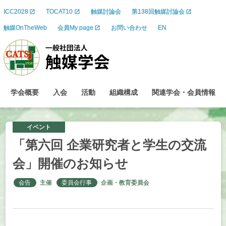
ICC2028
TOCAT10
触媒討論会
第138回触媒討論会
触媒OnTheWeb
会員My page
お問い合わせ
EN
学会概要
入会
活動
組織構成
関連学会
・
会員情報
イベント
「第六回
企業研究者と
学生の
交流
会」
開催のお
知らせ
会告
主催
委員会行事
企画・教育委員会