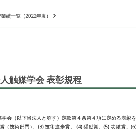
業績一覧（2022年度）
法人触媒学会
表彰規程
媒学会（以下当法人と称す）定款第４条第４項に定める表彰を行
学会賞（技術部門
）
、(3) 技術進歩賞、 (4) 奨励賞、(5) 功績賞