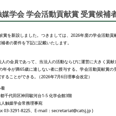
触媒学会
学会活動貢献賞
受賞候補
貢献賞を新設しました。つきましては、2026年度の学会活動
候補者の要件を下記に記載いたします。
法人の会員であって、当法人の活動ならびに運営に大きく貢献
点の年令が満65歳に達しない者に授与する。学会活動貢献賞の
賞することができる
。
（2026年7月6日理事会改定）
必着
 東京都千代田区神田駿河台1-5 化学会館3階
媒学会常務理事宛
ax 03-3291-8225、E-mail：secretariat@catsj.jp )