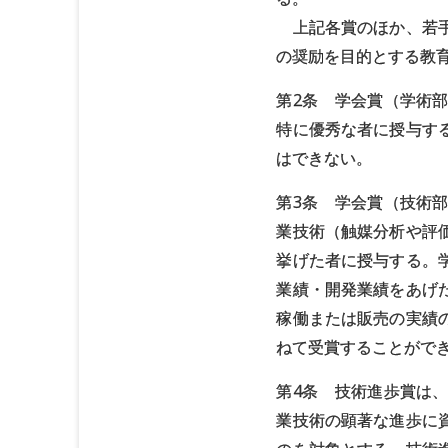
上記各賞のほか、若手
の奨励を目的とする教
第2条 学会賞（学術
特に優秀な者に授与す
はできない。
第3条 学会賞（技術
業技術（触媒分析や評
挙げた者に授与する。
業績・開発業績をあげ
稼働または販売の実績
ねて受賞することがで
第4条 技術進歩賞は
業技術の顕著な進歩に