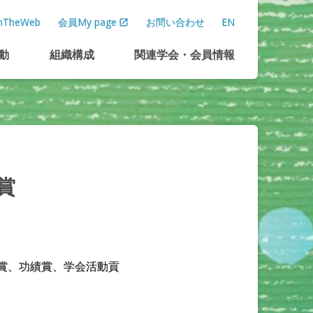
TheWeb
会員My page
お問い合わせ
EN
動
組織構成
関連学会
・
会員情報
賞
賞、功績賞、学会活動貢