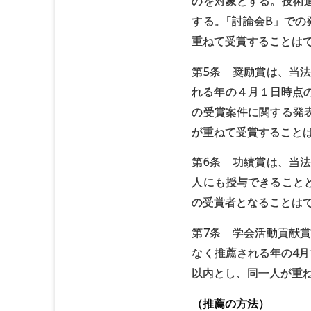
のを対象とする。技術
する
。
「討論会B」での
重ねて受賞することは
第5条 奨励賞は、当
れる年の４月１日時点
の受賞案件に関する発
が重ねて受賞すること
第6条 功績賞は、当
人にも授与できること
の受賞者となることは
第7条 学会活動貢献
なく推薦される年の4月
以内とし、同一人が重
（推薦の方法）