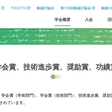
8
TOCAT10
触媒討論会
第138回触媒討論会
触媒On
学会概要
入会
活
学会賞、
技術進歩賞、
奨励賞、
功績
、学会賞（学術部門
）
、学会賞（技術部門
）
、技術進歩賞、奨励
成されています。