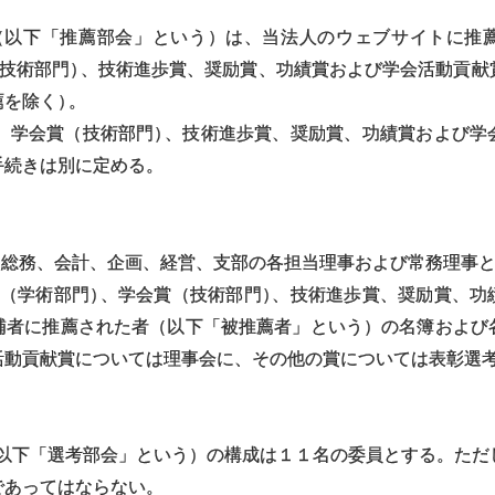
（以下「推薦部会」という）は、当法人のウェブサイトに推
技術部門
）
、技術進歩賞、奨励賞、功績賞および学会活動貢献
薦を除く
）
。
、学会賞（技術部門
）
、技術進歩賞、奨励賞、功績賞および学
手続きは別に定める。
は総務、会計、企画、経営、支部の各担当理事および常務理事
賞（学術部門
）
、学会賞（技術部門
）
、技術進歩賞、奨励賞、功
補者に推薦された者（以下「被推薦者」という）の名簿および
活動貢献賞については理事会に、その他の賞については表彰選
（以下「選考部会」という）の構成は１１名の委員とする。た
であってはならない。