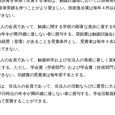
進歩賞を単独で受賞する場合は、触媒討論会において口頭発表
発表実績を持つことがより望ましい。技術進歩賞は毎年４件以
できない。
法人の会員であって、触媒に関する学術の顕著な進歩に資する
の年令が満39歳に達しない者に授与する。奨励賞は触媒討論会
表経歴（登壇）があることを受賞条件とし、受賞者は毎年４名
はできない。
法人の会員であって、触媒科学および当法人の発展に著しく貢
とする。ただし、学会賞（学術部門）および学会賞（技術部門
できない。功績賞の受賞者は毎年若干名とする。
賞は、当法人の会員であって、当法人の活動ならびに運営に大
1日時点の年令が満65歳に達しない者に授与する。学会活動
ねて受賞することができる。