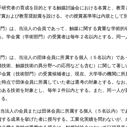
研究者の育成を目的とする触媒討論会における各賞と、教育
育賞および教育奨励賞を設ける。その授賞基準等は内規として
部門）は、当法人の会員であって、触媒に関する貴重な学術的
る。学会賞（学術部門）の受賞者は毎年２名以内とする。同一
部門）は、当法人の団体会員に所属する個人（５名以内）であ
価技術、触媒技術の異分野への応用なども含む）に関して著し
学会賞（技術部門）の受賞候補者は、現在、大学等の機関に所
た時点で団体会員に所属していた者は選考の対象とする。なお
のある技術を対象とし、毎年２件以内とする。また、同一人が
きる。
、当法人の会員または団体会員に所属する個人（５名以内）で
資する成果を挙げた者に授与する。工業化実績を問わないが、