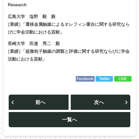
Research
広島大学 塩野 毅 殿
［
業績
］
「遷移金属触媒によるオレフィン重合に関する研究なら
びに学会活動における貢献」
長崎大学 田邉 秀二 殿
［
業績
］
「超微粒子触媒の調製と評価に関する研究ならびに学会
活動における貢献」
Facebook
Twitter
LINE
投
稿
前へ
次へ
ナ
ビ
ゲ
ー
一覧へ
シ
ョ
ン