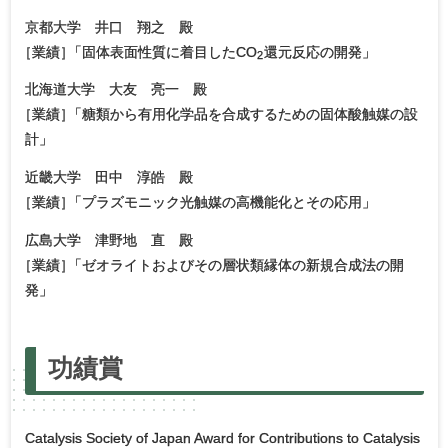
京都⼤学 井口 翔之 殿
［
業績
］
「固体表面性質に着目したCO
還元反応の開発」
2
北海道大学 大友 亮一 殿
［
業績
］
「糖類から有用化学品を合成するための固体酸触媒の設
計」
近畿⼤学 田中 淳皓 殿
［
業績
］
「プラズモニック光触媒の高機能化とその応用」
広島⼤学 津野地 直 殿
［
業績
］
「ゼオライトおよびその層状類縁体の新規合成法の開
発」
功績賞
Catalysis Society of Japan Award for Contributions to Catalysis