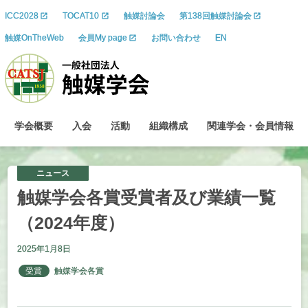
ICC2028
TOCAT10
触媒討論会
第138回触媒討論会
触媒OnTheWeb
会員My page
お問い合わせ
EN
学会概要
入会
活動
組織構成
関連学会
・
会員情報
ニュース
触媒学会各賞受賞者及び
業績一覧
（2024
年度）
2025年1月8日
受賞
触媒学会各賞