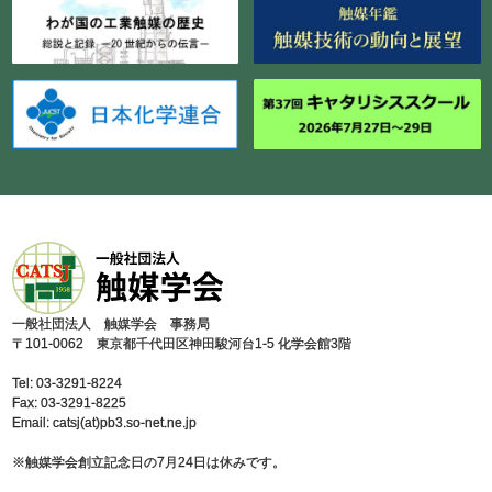
⼀般社団法⼈ 触媒学会 事務局
〒101-0062 東京都千代⽥区神⽥駿河台1-5 化学会館3階
Tel: 03-3291-8224
Fax: 03-3291-8225
Email: catsj(at)pb3.so-net.ne.jp
※触媒学会創⽴記念⽇の7⽉24⽇は休みです。