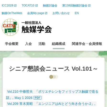
ICC2028
TOCAT10
触媒討論会
第138回触媒討論会
触媒OnTheWeb
会員My page
お問い合わせ
EN
学会概要
入会
活動
組織構成
関連学会
・
会員情報
シニア
懇談会
ニュース
Vol.101～
Vol.210 中條哲夫
「ポリエチレンをフィリップス触媒で造る
話
」
，May 1 2026
Vol.209 常木英昭
「エンジニアはAIとどう向き合うか-2
」
，