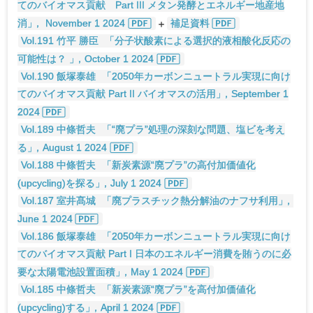
てのバイオマス貢献 Part III メタン発酵とエネルギー地産地
消
」
， November 1 2024
＋
補足資料
Vol.191 竹平 勝臣
「分子状酸素による選択的液相酸化反応の
可能性は？
」
，October 1 2024
Vol.190 飯塚泰雄
「2050年カーボンニュートラル実現に向け
てのバイオマス貢献 Part II バイオマスの活用
」
，September 1
2024
Vol.189 中條哲夫
「“廃プラ”処理の深刻な問題、塩ビを考え
る
」
，August 1 2024
Vol.188 中條哲夫
「新炭素源“廃プラ”の高付加価値化
(upcycling)を探る
」
，July 1 2024
Vol.187 室井髙城
「廃プラスチック熱分解油のナフサ利用
」
，
June 1 2024
Vol.186 飯塚泰雄
「2050年カーボンニュートラル実現に向け
てのバイオマス貢献 Part I 日本のエネルギー消費を賄うのに必
要な太陽電池設置面積
」
，May 1 2024
Vol.185 中條哲夫
「新炭素源“廃プラ”を高付加価値化
(upcycling)する
」
，April 1 2024