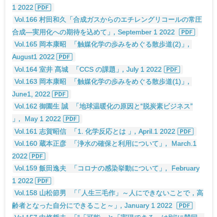
1 2022
Vol.166 村田和久「合成ガスからのエチレングリコールの常圧
合成―実用化への期待を込めて
」
，September 1 2022
Vol.165 岡本康昭
「触媒化学の歩みをめぐる散歩道(2)
」
，
August1 2022
Vol.164 室井 髙城
「CCS の課題
」
，July 1 2022
Vol.163 岡本康昭
「触媒化学の歩みをめぐる散歩道(1)
」
，
June1, 2022
Vol.162 御園生 誠
「地球温暖化の原因と“脱炭素ビジネス”
」
， May 1 2022
Vol.161 志賀昭信
「1. 化学反応とは
」
，April.1 2022
Vol.160 蔵本正彦
「浄水の確保と利用について
」
， March.1
2022
Vol.159 飯田逸夫
「コロナの感染挙動について
」
， February
1 2022
Vol.158 山松節男
「
「人生三毛作」～人にできないことで，高
齢者となった自分にできること～
」
，January 1 2022