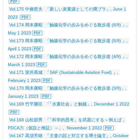
Vol.175 中條哲夫
「新しい炭素源としての廃プラ
」
，June 1
2023
Vol.174 岡本康昭
「触媒化学の歩みをめぐる散歩道 (6/9)
」
，
May 1 2023
Vol.173 岡本康昭
「触媒化学の歩みをめぐる散歩道 (5/9)
」
，
April 1 2023
Vol.172 岡本康昭
「触媒化学の歩みをめぐる散歩道 (4/9)
」
，
March 1 2023
Vol.171 室井髙城
「SAF (Sustainable Aviation Fuel)
」
，
February 1 2023
Vol.170 岡本康昭
「触媒化学の歩みをめぐる散歩道 (3/9)
」
，
January 1 2023
Vol.169 竹平勝臣
「
「水素社会」と触媒
」
，December 1 2022
Vol.168 山松節男
「
「科学的思考」を武器にする～例えば，
PDCA力（仮説と検証）～
」
， November 1 2022
Vol.167 高須芳雄
「主査の説と対立する博士論文
」
，October