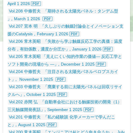
April 1 2026
Vol.208 中條哲夫
「期待される太陽光パネル：タンデム型
」
，March 1 2026
Vol.207 宮本 明
「久しぶりの触媒討論会とイノベーション支
援のCatalysis，February 1 2026
Vol.206 常木英昭
「失敗から学ぶ触媒反応工学の真価：温度
分布，有効係数，濃度か分圧か
」
，January 1 2026
Vol.205 常木英昭 「見えにくい知的作業の価値― 反応工学と
ソフト開発の現場から ―
」
，December 1 2025
Vol.204 中條哲夫
「注目される太陽光パネルペロブスカイ
ト
」
， November 1 2025
Vol.203 中條哲夫
「廃棄する前に太陽光パネルは回収リサイ
クルへ
」
，October 1 2025
Vol.202 赤間 弘
「自動車会社における触媒技術の開発（1）
三元触媒開発夜話
」
，September 1 2025
Vol.201 中條哲夫
「私の経験談 化学メーカーで学んだこ
と
」
，August 1 2025
Vol.200 常木英昭
「エンジニアはAIとどう向き合うか
」
，July