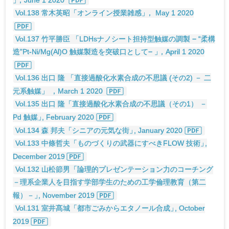
」
，June 1 2020
Vol.138 常木英昭「オンライン授業雑感
」
， May 1 2020
Vol.137 竹平勝臣 「LDHsナノシート担持型触媒の調製 − “柔構
造”Pt-Ni/Mg(Al)O 触媒製造を突破口として−
」
，April 1 2020
Vol.136 出口 隆 「直接過酸化水素合成の不思議 (その2) － 二
元系触媒」 ，March 1 2020
Vol.135 出口 隆「直接過酸化水素合成の不思議（その1） －
Pd 触媒
」
, February 2020
Vol.134 森 邦夫「シニアの元気な街
」
, January 2020
Vol.133 中條哲夫「ものづくりの武器にすべきFLOW 技術
」
,
December 2019
Vol.132 山松節男「論理的プレゼンテーション力のコーチング
－理系企業人を目指す学部学生のための工学倫理教育（第二
報）－
」
, November 2019
Vol.131 室井髙城「都市ごみからエタノール合成
」
, October
2019