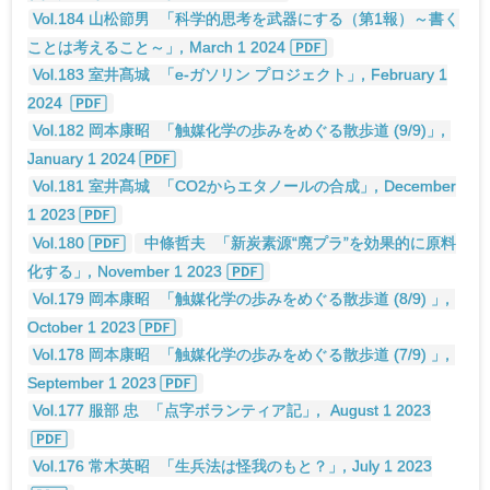
Vol.184 山松節男
「科学的思考を武器にする（第1報）～書く
ことは考えること～
」
，March 1 2024
Vol.183 室井髙城
「e-ガソリン プロジェクト
」
，February 1
2024
Vol.182 岡本康昭
「触媒化学の歩みをめぐる散歩道 (9/9)
」
，
January 1 2024
Vol.181 室井髙城
「CO2からエタノールの合成
」
，December
1 2023
Vol.180
中條哲夫
「新炭素源“廃プラ”を効果的に原料
化する
」
，November 1 2023
Vol.179 岡本康昭
「触媒化学の歩みをめぐる散歩道 (8/9)
」
，
October 1 2023
Vol.178 岡本康昭
「触媒化学の歩みをめぐる散歩道 (7/9)
」
，
September 1 2023
Vol.177 服部 忠
「点字ボランティア記
」
， August 1 2023
Vol.176 常木英昭
「生兵法は怪我のもと？
」
，July 1 2023