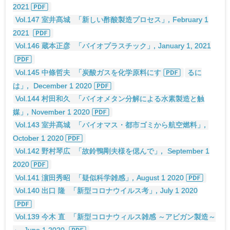
2021
Vol.147 室井髙城
「新しい酢酸製造プロセス
」
，February 1
2021
Vol.146 蔵本正彦
「バイオプラスチック
」
，January 1, 2021
Vol.145 中條哲夫
「炭酸ガスを化学原料にす
るに
は
」
， December 1 2020
Vol.144 村田和久
「バイオメタン分解による水素製造と触
媒
」
，November 1 2020
Vol.143 室井髙城
「バイオマス・都市ゴミから航空燃料
」
，
October 1 2020
Vol.142 野村琴広
「故鈴鴨剛夫様を偲んで
」
， September 1
2020
Vol.141 濵田秀昭
「疑似科学雑感
」
，August 1 2020
Vol.140 出口 隆
「新型コロナウイルス考
」
，July 1 2020
Vol.139 今木 直
「新型コロナウィルス雑感 ～アビガン製造～