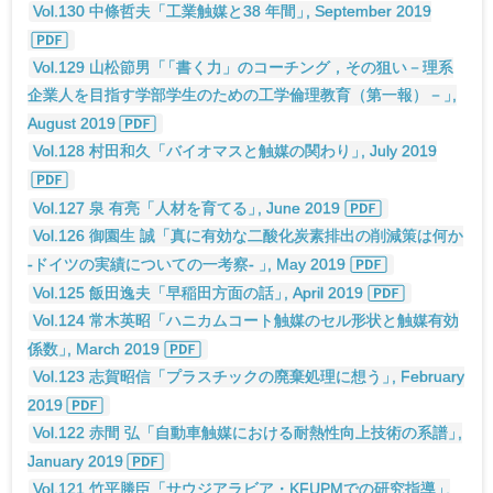
Vol.130 中條哲夫「工業触媒と38 年間
」
, September 2019
Vol.129 山松節男
「
「書く力」のコーチング，その狙い－理系
企業人を目指す学部学生のための工学倫理教育（第一報）－
」
,
August 2019
Vol.128 村田和久「バイオマスと触媒の関わり
」
, July 2019
Vol.127 泉 有亮「人材を育てる
」
, June 2019
Vol.126 御園生 誠「真に有効な二酸化炭素排出の削減策は何か
-ドイツの実績についての一考察-
」
, May 2019
Vol.125 飯田逸夫「早稲田方面の話
」
, April 2019
Vol.124 常木英昭「ハニカムコート触媒のセル形状と触媒有効
係数
」
, March 2019
Vol.123 志賀昭信「プラスチックの廃棄処理に想う
」
, February
2019
Vol.122 赤間 弘「自動車触媒における耐熱性向上技術の系譜
」
,
January 2019
Vol.121 竹平勝臣「サウジアラビア・KFUPMでの研究指導
」
,