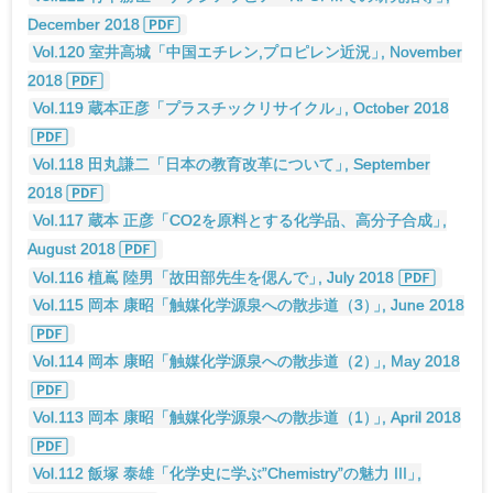
December 2018
Vol.120 室井高城「中国エチレン,プロピレン近況
」
, November
2018
Vol.119 蔵本正彦「プラスチックリサイクル
」
, October 2018
Vol.118 田丸謙二「日本の教育改革について
」
, September
2018
Vol.117 蔵本 正彦「CO2を原料とする化学品、高分子合成
」
,
August 2018
Vol.116 植嶌 陸男「故田部先生を偲んで
」
, July 2018
Vol.115 岡本 康昭「触媒化学源泉への散歩道（3
）
」
, June 2018
Vol.114 岡本 康昭「触媒化学源泉への散歩道（2
）
」
, May 2018
Vol.113 岡本 康昭「触媒化学源泉への散歩道（1
）
」
, April 2018
Vol.112 飯塚 泰雄「化学史に学ぶ”Chemistry”の魅力 III
」
,