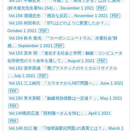
Vol.157 中條哲夫
「“「可能」と「実現できる」は別”に賛同
(鈴木俊光先生著No.154)
」
， December 1 2021
Vol.156 清浦忠光
「残念な反応
」
，November 1 2021
Vol.155 村田和久
「BTLはどのように変質したか？
」
，
October 1 2021
Vol.154 鈴木 俊光
「“カーボンニュートラル、水素社会”雑
感
」
，September 1 2021
Vol.153 宮本 明
「進化する社会と学問：触媒・コンピュータ
化学研究の５０余年を通して
」
，August 1 2021
Vol.152 室井髙城
「廃プラスチックのケミカルリサイクル
」
，July 1 2021
Vol.151 三上純司
「カラオケからNET問題へ
」
， June 1 2021
Vol.150 常木英昭
「触媒有効係数は一定値？
」
，May 1 2021
Vol.149島田広道「西村陽一さんを悼む
」
， April 1 2021
Vol.148 出口 隆
「｢地球温暖化問題｣の真実とは？
」
，March 1