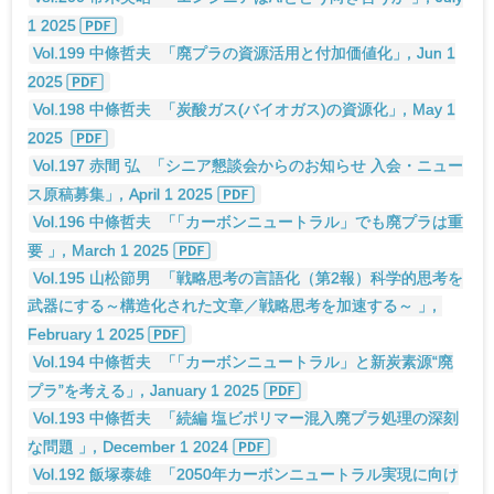
1 2025
Vol.199 中條哲夫
「廃プラの資源活用と付加価値化
」
，Jun 1
2025
Vol.198 中條哲夫
「炭酸ガス(バイオガス)の資源化
」
，May 1
2025
Vol.197 赤間 弘
「シニア懇談会からのお知らせ 入会・ニュー
ス原稿募集
」
，April 1 2025
Vol.196 中條哲夫
「
「カーボンニュートラル」でも廃プラは重
要
」
，March 1 2025
Vol.195 山松節男
「戦略思考の言語化（第2報）科学的思考を
武器にする～構造化された文章／戦略思考を加速する～
」
，
February 1 2025
Vol.194 中條哲夫
「
「カーボンニュートラル」と新炭素源“廃
プラ”を考える
」
，January 1 2025
Vol.193 中條哲夫
「続編 塩ビポリマー混入廃プラ処理の深刻
な問題
」
，December 1 2024
Vol.192 飯塚泰雄
「2050年カーボンニュートラル実現に向け