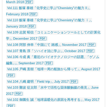
March 2018
Vol.111 飯塚 泰雄「化学史に学ぶ”Chemistry”の魅力 II
」
,
February 2018
Vol.110 飯塚 泰雄「化学史に学ぶ”Chemistry”の魅力 Ⅰ
」
,
January 2018
Vol.109 志賀 昭信「コミュニケーションツールとしての計算化
学
」
, December 2017
Vol.108 阿部 伸幸「中国にて 雑感
」
, November 2017
Vol.107 青島 淳「ソハイオ法に学ぶ
」
, October 2017
Vol.106 今成 眞「最近のバイオテクノロジーの話題
、
「ゲノム
編集
」
」
, September 2017
Vol.105 戸嶋 直樹「地球一周の船旅から帰って
」
, Augsut 2017
Vol.104 八嶋 建明「Field trip
」
, July 2017
Vol.103 難波 征太郎「水中で活性な固体酸触媒の発見
」
, June
2017
Vol.102 御園生 誠「地球温暖化の原因を再考する
」
, May 2017