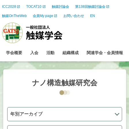
ICC2028
TOCAT10
触媒討論会
第138回触媒討論会
触媒OnTheWeb
会員My page
お問い合わせ
EN
学会概要
入会
活動
組織構成
関連学会
・
会員情報
ナノ構造触媒研究会