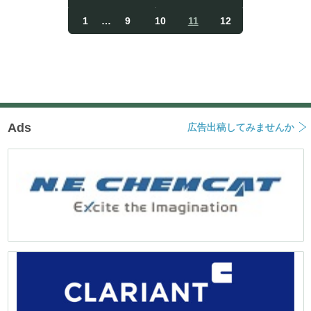
投
稿
1
…
9
10
11
12
ナ
ビ
ゲ
ー
シ
ョ
ン
Ads
広告出稿してみませんか