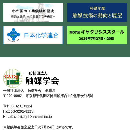
⼀般社団法⼈ 触媒学会 事務局
〒101-0062 東京都千代⽥区神⽥駿河台1-5 化学会館3階
Tel: 03-3291-8224
Fax: 03-3291-8225
Email: catsj(at)pb3.so-net.ne.jp
※触媒学会創⽴記念⽇の7⽉24⽇は休みです。