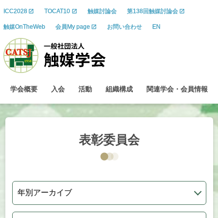
ICC2028
TOCAT10
触媒討論会
第138回触媒討論会
触媒OnTheWeb
会員My page
お問い合わせ
EN
学会概要
入会
活動
組織構成
関連学会
・
会員情報
表彰委員会