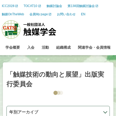
ICC2028
TOCAT10
触媒討論会
第138回触媒討論会
触媒OnTheWeb
会員My page
お問い合わせ
EN
学会概要
入会
活動
組織構成
関連学会
・
会員情報
「触媒技術の動向と展望」出版実
行委員会