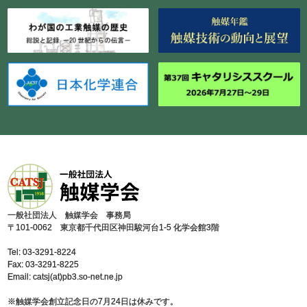
⼀般社団法⼈ 触媒学会 事務局
〒101-0062 東京都千代⽥区神⽥駿河台1-5 化学会館3階
Tel: 03-3291-8224
Fax: 03-3291-8225
Email: catsj(at)pb3.so-net.ne.jp
※触媒学会創⽴記念⽇の7⽉24⽇は休みです。