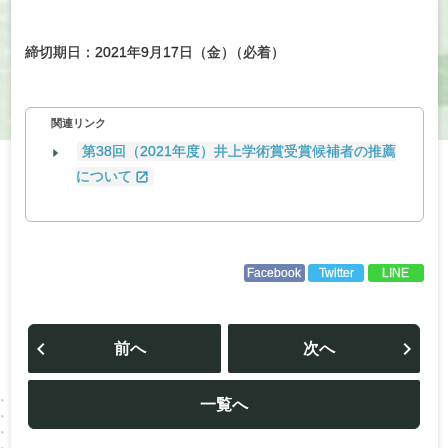
締切期日：2021年9月17日（金
）
（必着）
関連リンク
第38回（2021年度）井上学術賞受賞候補者の推薦
について
Facebook
Twitter
LINE
投
稿
前へ
次へ
ナ
ビ
ゲ
ー
一覧へ
シ
ョ
ン