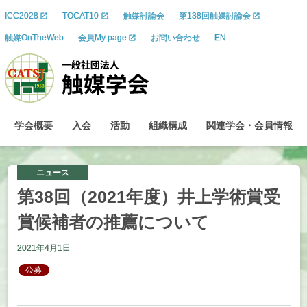
ICC2028
TOCAT10
触媒討論会
第138回触媒討論会
触媒OnTheWeb
会員My page
お問い合わせ
EN
学会概要
入会
活動
組織構成
関連学会
・
会員情報
ニュース
第
38
回
（2021
年度）
井上学術賞受
賞候補者の
推薦について
2021年4月1日
公募