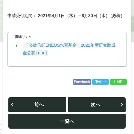
申請受付期間： 2021年4月1日（木）～6月30日（水
）
（必着）
関連リンク
「公益信託ENEOS水素基金」2021年度研究助成
金公募
Facebook
Twitter
LINE
投
稿
前へ
次へ
ナ
ビ
ゲ
ー
一覧へ
シ
ョ
ン