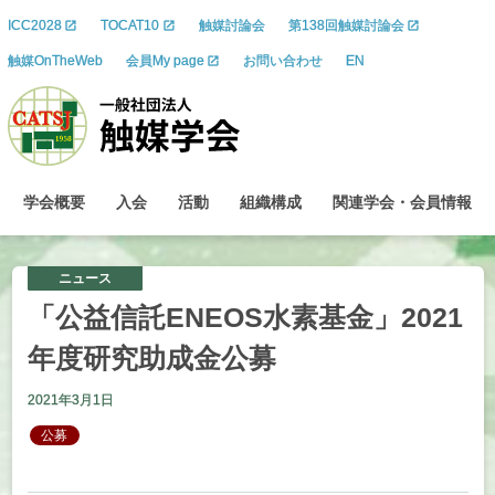
ICC2028
TOCAT10
触媒討論会
第138回触媒討論会
触媒OnTheWeb
会員My page
お問い合わせ
EN
学会概要
入会
活動
組織構成
関連学会
・
会員情報
ニュース
「公益信託
ENEOS
水素基金」
2021
年度研究助成金公募
2021年3月1日
公募