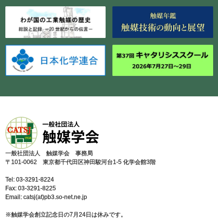
⼀般社団法⼈ 触媒学会 事務局
〒101-0062 東京都千代⽥区神⽥駿河台1-5 化学会館3階
Tel: 03-3291-8224
Fax: 03-3291-8225
Email: catsj(at)pb3.so-net.ne.jp
※触媒学会創⽴記念⽇の7⽉24⽇は休みです。