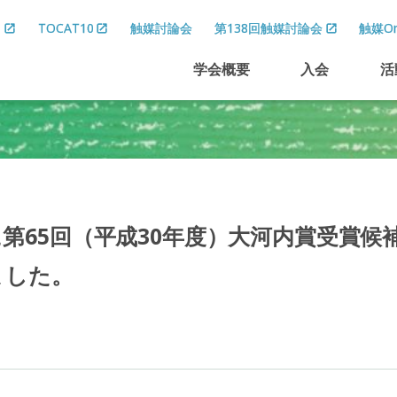
8
TOCAT10
触媒討論会
第138回触媒討論会
触媒On
学会概要
入会
活
に
第
65
回
（平成
30
年度）
大河内賞受賞候
ました。