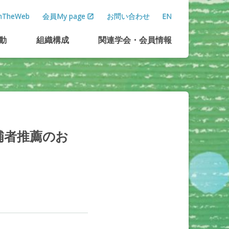
TheWeb
会員My page
お問い合わせ
EN
動
組織構成
関連学会
・
会員情報
補者推薦のお