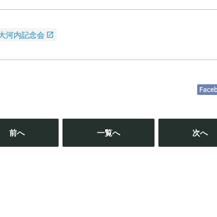
 大河内記念会
Face
投
稿
前へ
一覧へ
次へ
ナ
ビ
ゲ
ー
シ
ョ
ン