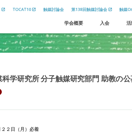
8
TOCAT10
触媒討論会
第138回触媒討論会
触媒On
学会概要
入会
活
媒科学研究所
分子触媒研究部門
助教の
公
月２２日（月）必着