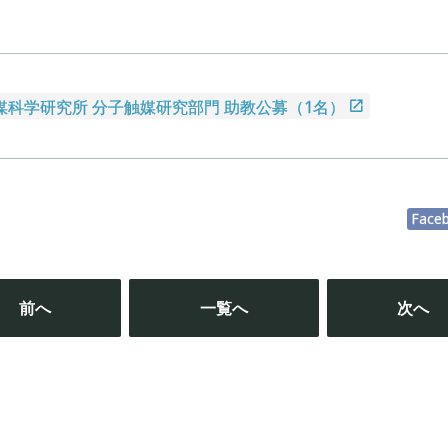
媒科学研究所 分子触媒研究部門 助教公募（1名）
Face
投
稿
前へ
一覧へ
次へ
ナ
ビ
ゲ
ー
シ
ョ
ン