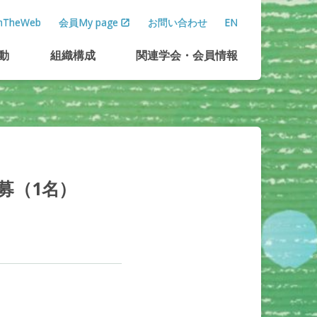
TheWeb
会員My page
お問い合わせ
EN
動
組織構成
関連学会
・
会員情報
募
（1
名）