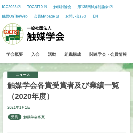
ICC2028
TOCAT10
触媒討論会
第138回触媒討論会
触媒OnTheWeb
会員My page
お問い合わせ
EN
学会概要
入会
活動
組織構成
関連学会
・
会員情報
ニュース
触媒学会各賞受賞者及び
業績一覧
（2020
年度）
2021年1月1日
受賞
触媒学会各賞